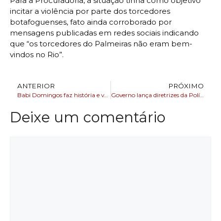
Para a Procuradoria, a situação tinha como objetivo
incitar a violência por parte dos torcedores
botafoguenses, fato ainda corroborado por
mensagens publicadas em redes sociais indicando
que “os torcedores do Palmeiras não eram bem-
vindos no Rio”.
ANTERIOR
PRÓXIMO
Babi Domingos faz história e vai à final
Governo lança diretrizes da Política Nacional de Economia Criativa
Deixe um comentário