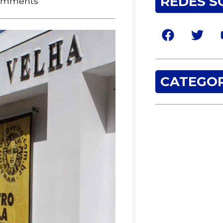
REDES S
omments
CATEGOR