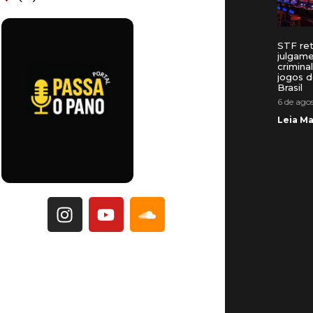
STF re
julgam
crimina
jogos d
Brasil
6 de ago
Leia Ma