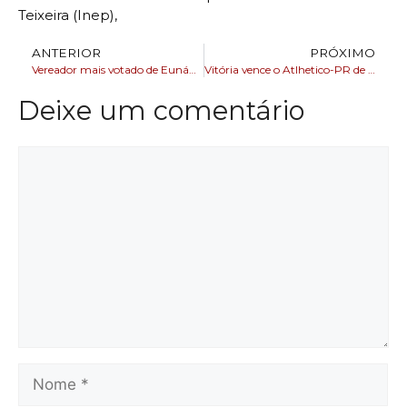
Teixeira (Inep),
ANTERIOR
PRÓXIMO
Vereador mais votado de Eunápolis é preso em flagrante por suspeita de posse ilegal de arma
Vitória vence o Atlhetico-PR de virada e se distancia da zona
Deixe um comentário