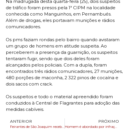
Na madrugada desta quarta-feira (25), dois suspeitos
de tráfico foram presos pela 1ª CIPM na localidade
conhecida como Manguinhos, em Pernambués.
Além de drogas, eles portavam munições e rádios
comunicadores.
Os pms faziam rondas pelo bairro quando avistaram
um grupo de homens em atitude suspeita. Ao
perceberem a presença da guarnição, os suspeitos
tentaram fugir, sendo que dois deles foram
alcançados pelos policiais. Com a dupla, foram
encontrados três rádios comunicadores, 27 munições,
480 porções de maconha, 2 322 pinos de cocaína e
dois sacos com crack.
Os suspeitos e todo o material apreendido foram
conduzidos à Central de Flagrantes para adoção das
medidas cabíveis.
ANTERIOR
PRÓXIMO
Feirantes de São Joaquim recebem capacitação focada em atendimento a turistas e baianos
Homem é abordado por infração de trânsito e acaba preso pela PRF em Simões Filho (BA)