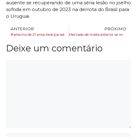
ausente se recuperando de uma séria lesão no joelho
sofrida em outubro de 2023 na derrota do Brasil para
o Uruguai.
ANTERIOR
PRÓXIMO
Bailarina de 21 anos teve parada cardíaca enquanto dançava
Mercado de mídia exterior se reúne para discutir evolução do Outdoor em Salvador e Região Metropolitana
Deixe um comentário