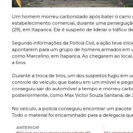
Um homem morreu carbonizado após bater o carro q
estabelecimento comercial, durante uma perseguição p
(29), em Itaparica. Ele é suspeito de liderar o tráfico 
Segundo informações da Polícia Civil, a ação teve iní
apontarem para um grupo de homens armados em u
como Marcelino, em Itaparica. Ao chegarem ao local, 
a tiros.
Durante a troca de tiros, um dos suspeitos fugiu em 
controle do veículo, que bateu em um imóvel e pe
conseguiu sair do automóvel a tempo e morreu carboni
posteriormente, como Max Victor Souza Santana, de 
No veículo, a polícia conseguiu encontrar um pacote 
Todo o material foi encaminhado para a delegacia que
ANTERIOR
BPC tem prazo se encerra neste sábado (31)