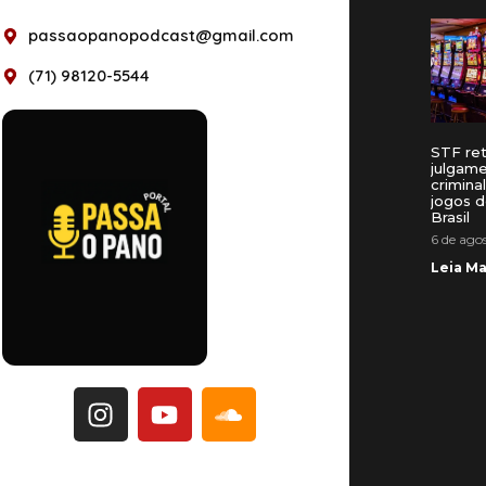
passaopanopodcast@gmail.com
(71) 98120-5544
STF re
julgam
crimina
jogos d
Brasil
6 de ago
Leia Ma