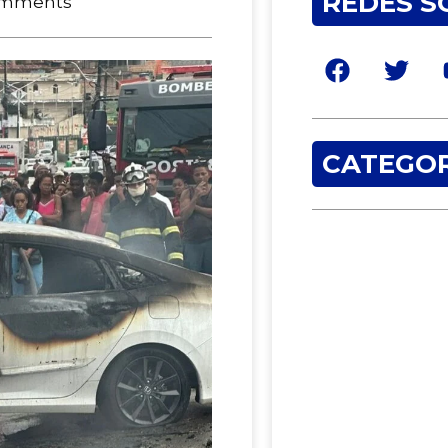
REDES S
omments
CATEGOR