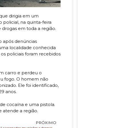
ue dirigia em um
olicial, na quinta-feira
de drogas em toda a região.
cio após denúncias
ma localidade conhecida
os policiais foram recebidos
um carro e perdeu o
gou fogo. O homem não
zado. Ele foi identificado,
29 anos.
de cocaína e uma pistola.
 atende a região.
PRÓXIMO
PM apreende fuzil carregador munições e drogas no IAPI