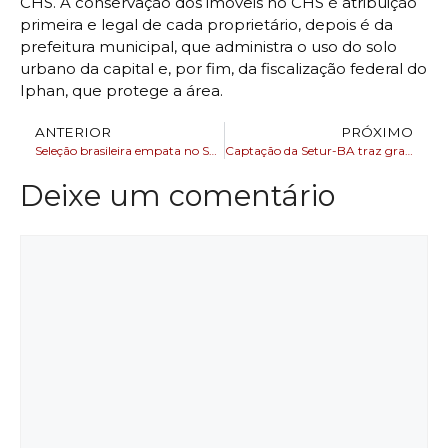
CHS. A conservação dos imóveis no CHS é atribuição
primeira e legal de cada proprietário, depois é da
prefeitura municipal, que administra o uso do solo
urbano da capital e, por fim, da fiscalização federal do
Iphan, que protege a área.
ANTERIOR
PRÓXIMO
Seleção brasileira empata no Sul-Americano Sub-16 com gol de Ruan Pablo
Captação da Setur-BA traz grande evento corporativo para Salvador, que movimenta turismo de negócios
Deixe um comentário