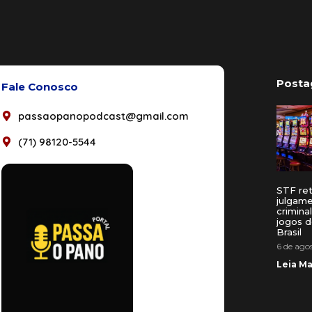
Posta
Fale Conosco
passaopanopodcast@gmail.com
(71) 98120-5544
STF re
julgam
crimina
jogos d
Brasil
6 de ago
Leia Ma