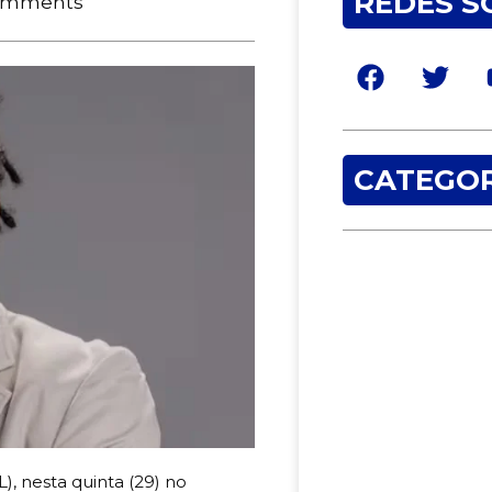
REDES S
omments
CATEGOR
), nesta quinta (29) no