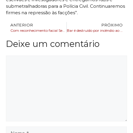
submetralhadoras para a Polícia Civil. Continuaremos
firmes na repressão às facções”.
ANTERIOR
PRÓXIMO
Com reconhecimento facial Secretaria de Segurança Pública atinge marca de 1.750 foragidos alcançados
Bar é destruído por incêndio ao lado estádio Carneirão
Deixe um comentário