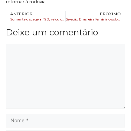
retornar à rodovia.
ANTERIOR
PRÓXIMO
Somente discagem 190, veículo roubado é recuperado pela Polícia em até 24 horas
Seleção Brasileira feminino sub17 em busca seu primeiro título na competição
Deixe um comentário